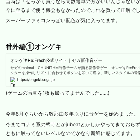
当時は「せっかく買うなら関数電卓の方がいいんじゃない
今に至るまで使う機会もなかったのでこれを買って正解で
スーパーファミコンっぽい配色が気に入ってます。
番外編①オンゲキ
オンゲキRe:Fresh公式サイト｜セガ新作音ゲー
セガのmaimai・CHUNITHM制作チームが贈る新作音ゲー「オンゲキRe:Fre
クターを操作しリズムに合わせてボタンを叩いて遊ぶ、新しいスタイルの音
https://ongeki.sega.jp
(ゲームの写真を1枚も撮ってませんでした……)
今年8月ぐらいから数那由多年ぶりに音ゲーを始めました。
今までコナミ系の弐寺とかjubeatとかしかやってきてお
ともに触ってないレベルなのでかなり新鮮に感じてます。