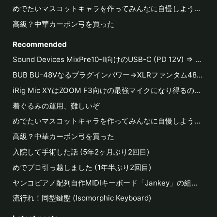
めでたいマスコットキャラを作ってみんなに自慢しよう【着ぐるみ編】
高級？中華カーボン弓を買った
Recommended
Sound Devices MixPre10-II向けのUSB-C (PD 12V) ⇒ Hirose 4-pin DC出力のケーブルを作る
BUB BU-48Vなるプラグインパワー→XLRファンタム48V変換アダプタ
iRig Mic XYはZOOM F3向けの最強マイクになり得るのか？
着ぐるみの運用、難しいぞ
めでたいマスコットキャラを作ってみんなに自慢しよう【着ぐるみ編】
高級？中華カーボン弓を買った
入院して手術した話 (5年2ヶ月ぶり2回目)
めでブロ引っ越しました (1年半ぶり2回目)
ヤンコピアノ配列自作MIDIキーボード「Jankey」の組み立て方法
流行れ！同型鍵盤 (Isomorphic Keyboard)