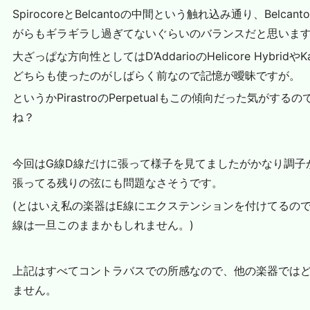
SpirocoreとBelcantoの中間という触れ込み通り、Belc
がらもギラギラし過ぎてないぐらいのバランスだと思いま
大ざっぱな方向性としてはD’AddarioのHelicore Hybri
どちらも使ったのがしばらく前なので記憶が曖昧ですが。
というかPirastroのPerpetualもこの傾向だった気が
ね？
今回はG線D線だけに張って様子を見てましたがかなり調子
張ってる残りの弦にも問題なさそうです。
(とはいえ私の楽器はE線にエクステンションを付けてるの
線は一旦このままかもしれません。)
上記はすべてコントラバスでの所感なので、他の楽器では
ません。