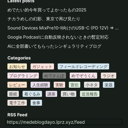
Latest posts
めでたい的今年買ってよかったもの2025
チカラめしの幻影、東京で再び見たり
Sound Devices MixPre10-II向けのUSB-C (PD 12V) ⇒ Hirose 4-pin DC出力のケーブルを作る
Google Podcastに自動反映されないときの暫定対応
AIに全部書いてもらったシンギュラリティブログ
Categories
お知らせ
ガジェット
フィールドレコーディング
プログラミング
めでさんぽ
めでぞうくん
ラジオ
レビュー
人生経験
実験
宣伝
小ネタ
楽器
眼鏡
着ぐるみ
講座
買い物
近況報告
電子工作
食事
RSS Feed
https://medeblogdayo.lprz.xyz/feed