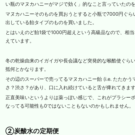
い瓶のマヌカハニーがマジで効く」的なこと言っていたの
マヌカハニーそのものを買おうとすると小瓶で7000円ぐ
出している飴タイプのものを買いました。
とはいえのど飴1袋で1000円超えという高級品なので、相
えています。
冬の乾燥由来のイガイガや長会議など突発的な喉酷使ぐら
抵何とかなります。
その辺のスーパーで売ってるマヌカハニー飴 (i.e. たたか
さ？渋さ？があり、口に入れ続けていると舌が痺れてきま
正直美味いというよりは薬っぽい感じで、これがプラシー
なってる可能性も0ではないこともないのかもしれません。
②炭酸水の定期便