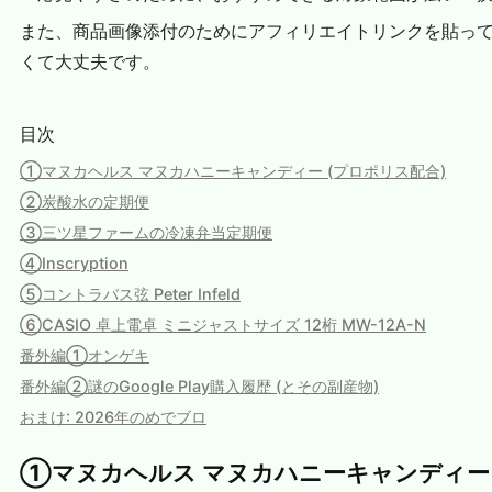
また、商品画像添付のためにアフィリエイトリンクを貼っ
くて大丈夫です。
目次
①マヌカヘルス マヌカハニーキャンディー (プロポリス配合)
②炭酸水の定期便
③三ツ星ファームの冷凍弁当定期便
④Inscryption
⑤コントラバス弦 Peter Infeld
⑥CASIO 卓上電卓 ミニジャストサイズ 12桁 MW-12A-N
番外編①オンゲキ
番外編②謎のGoogle Play購入履歴 (とその副産物)
おまけ: 2026年のめでブロ
①マヌカヘルス マヌカハニーキャンディー 